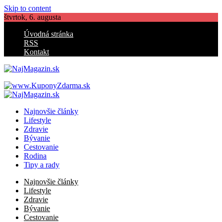
Skip to content
štvrtok, 6. augusta
Úvodná stránka
RSS
Kontakt
NajMagazin.sk
Lifestyle, zdravie, bývanie
NajMagazin.sk
Lifestyle, zdravie, bývanie
Najnovšie články
Lifestyle
Zdravie
Bývanie
Cestovanie
Rodina
Tipy a rady
Najnovšie články
Lifestyle
Zdravie
Bývanie
Cestovanie