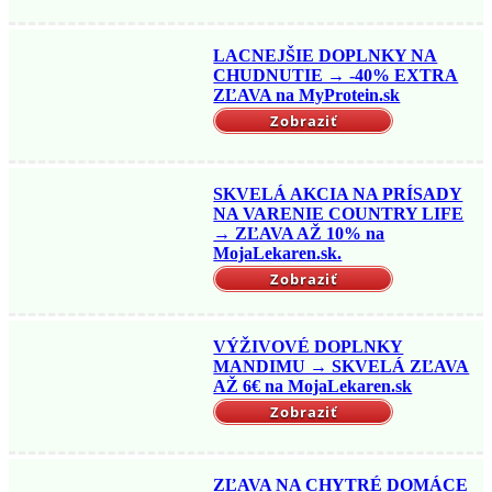
LACNEJŠIE DOPLNKY NA
CHUDNUTIE → -40% EXTRA
ZĽAVA na MyProtein.sk
Zobraziť
SKVELÁ AKCIA NA PRÍSADY
NA VARENIE COUNTRY LIFE
→ ZĽAVA AŽ 10% na
MojaLekaren.sk.
Zobraziť
VÝŽIVOVÉ DOPLNKY
MANDIMU → SKVELÁ ZĽAVA
AŽ 6€ na MojaLekaren.sk
Zobraziť
ZĽAVA NA CHYTRÉ DOMÁCE