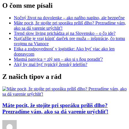
O čom sme písali
Nočný život na dovolenke – ako naňho naplno, ale bezpečne
Máte pocit, že stojíte pri sporáku príliš dlho? Prezradíme vám,
ako sa dá varenie urýchliť!
Trend slow living prichádza aj na Slovensko – o čo ide?
Najťažšie je vraj kúpiť darček pre muža – inšpirácie, čo tomu
svojmu na Vianoce
Etika a zodpovednosť v logistike: Ako byť viac ako len
dopravcom
Mastná panvica = zlý sen – ako si s ňou poradiť?
Aký by mal byť typický ženský telefón?
Z našich tipov a rád
Máte pocit, že stojíte pri sporáku príliš dlho?
Prezradíme vám, ako sa dá varenie urýchliť!