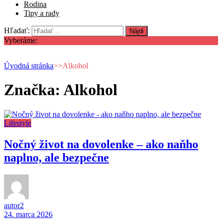
Rodina
Tipy a rady
Hľadať:
Vyberáme:
Úvodná stránka
>>
Alkohol
Značka: Alkohol
Lifestyle
Nočný život na dovolenke – ako naňho
naplno, ale bezpečne
autor2
24. marca 2026