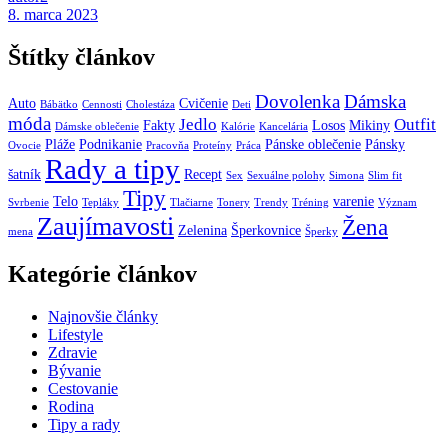
8. marca 2023
Štítky článkov
Dovolenka
Dámska
Auto
Cvičenie
Bábätko
Cennosti
Cholestáza
Deti
móda
Jedlo
Outfit
Fakty
Losos
Mikiny
Dámske oblečenie
Kalórie
Kancelária
Pláže
Podnikanie
Pánske oblečenie
Pánsky
Ovocie
Pracovňa
Proteíny
Práca
Rady a tipy
šatník
Recept
Sex
Sexuálne polohy
Simona
Slim fit
Tipy
Telo
varenie
Svrbenie
Tepláky
Tlačiarne
Tonery
Trendy
Tréning
Význam
Zaujímavosti
Žena
Zelenina
Šperkovnice
mena
Šperky
Kategórie článkov
Najnovšie články
Lifestyle
Zdravie
Bývanie
Cestovanie
Rodina
Tipy a rady