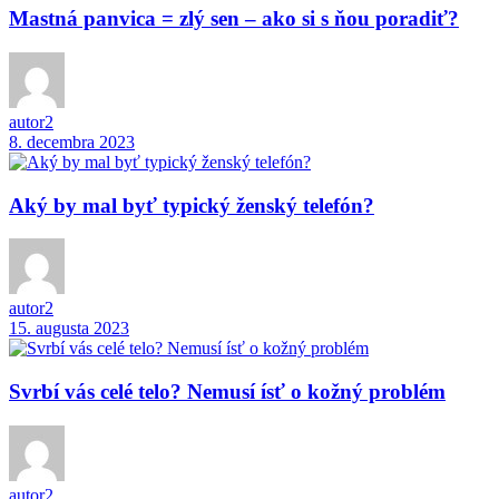
Mastná panvica = zlý sen – ako si s ňou poradiť?
autor2
8. decembra 2023
Aký by mal byť typický ženský telefón?
autor2
15. augusta 2023
Svrbí vás celé telo? Nemusí ísť o kožný problém
autor2