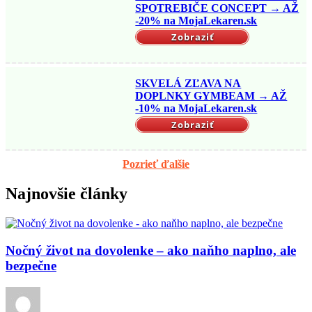
SPOTREBIČE CONCEPT → AŽ
-20% na MojaLekaren.sk
Zobraziť
SKVELÁ ZĽAVA NA
DOPLNKY GYMBEAM → AŽ
-10% na MojaLekaren.sk
Zobraziť
Pozrieť ďalšie
Najnovšie články
Nočný život na dovolenke – ako naňho naplno, ale
bezpečne