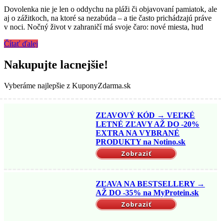
Dovolenka nie je len o oddychu na pláži či objavovaní pamiatok, ale
aj o zážitkoch, na ktoré sa nezabúda – a tie často prichádzajú práve
v noci. Nočný život v zahraničí má svoje čaro: nové miesta, hud
Čítať ďalej
Nakupujte lacnejšie!
Vyberáme najlepšie z KuponyZdarma.sk
ZĽAVOVÝ KÓD → VEĽKÉ
LETNÉ ZĽAVY AŽ DO -20%
EXTRA NA VYBRANÉ
PRODUKTY na Notino.sk
Zobraziť
ZĽAVA NA BESTSELLERY →
AŽ DO -35% na MyProtein.sk
Zobraziť