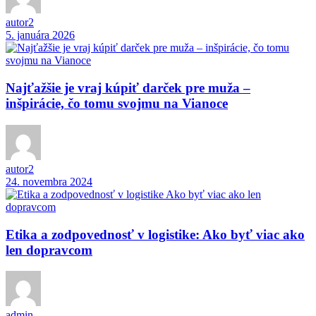
autor2
5. januára 2026
Najťažšie je vraj kúpiť darček pre muža –
inšpirácie, čo tomu svojmu na Vianoce
autor2
24. novembra 2024
Etika a zodpovednosť v logistike: Ako byť viac ako
len dopravcom
admin