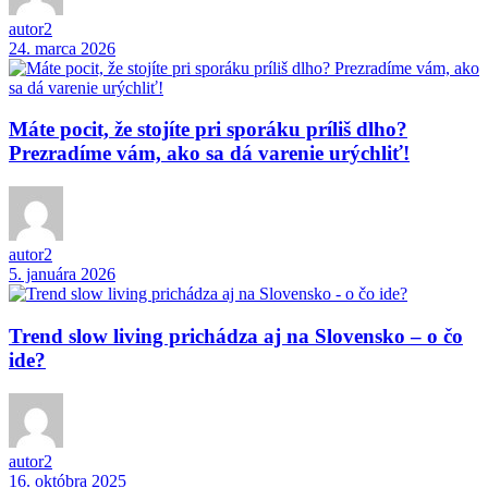
autor2
24. marca 2026
Máte pocit, že stojíte pri sporáku príliš dlho?
Prezradíme vám, ako sa dá varenie urýchliť!
autor2
5. januára 2026
Trend slow living prichádza aj na Slovensko – o čo
ide?
autor2
16. októbra 2025