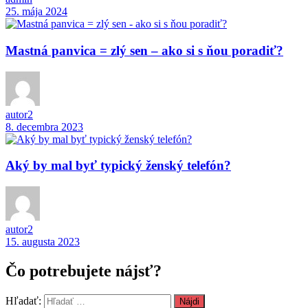
25. mája 2024
Mastná panvica = zlý sen – ako si s ňou poradiť?
autor2
8. decembra 2023
Aký by mal byť typický ženský telefón?
autor2
15. augusta 2023
Čo potrebujete nájsť?
Hľadať: