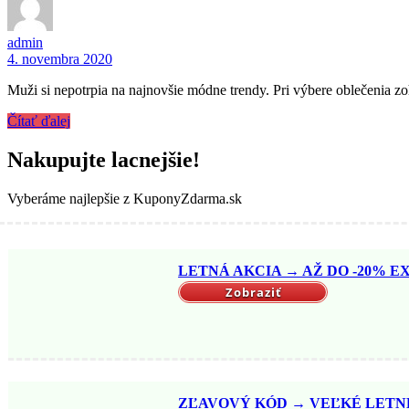
admin
4. novembra 2020
Muži si nepotrpia na najnovšie módne trendy. Pri výbere oblečenia z
Čítať ďalej
Nakupujte lacnejšie!
Vyberáme najlepšie z KuponyZdarma.sk
LETNÁ AKCIA → AŽ DO -20% EX
Zobraziť
ZĽAVOVÝ KÓD → VEĽKÉ LETNÉ 