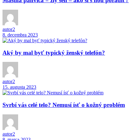
Mastná panvica = zlý sen – ako si s ňou poradiť?
autor2
8. decembra 2023
Aký by mal byť typický ženský telefón?
autor2
15. augusta 2023
Svrbí vás celé telo? Nemusí ísť o kožný problém
autor2
8. marca 2023