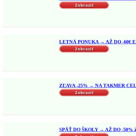
Zobraziť
LETNÁ PONUKA → AŽ DO -60€ EX
Zobraziť
ZĽAVA -25% → NA TAKMER CELÝ
Zobraziť
SPÄŤ DO ŠKOLY → AŽ DO -50% Z