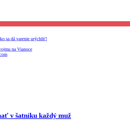
ako sa dá varenie urýchliť!
 svojmu na Vianoce
vcom
mať v šatníku každý muž