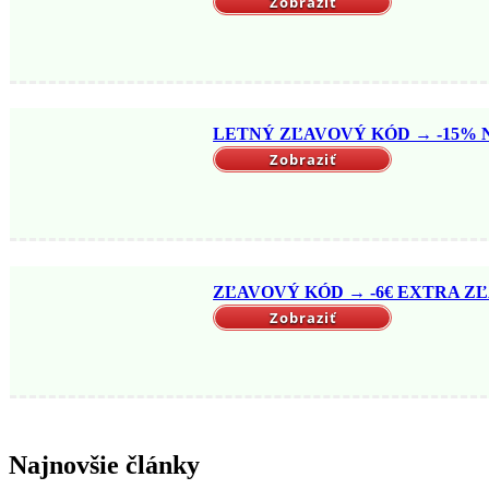
Zobraziť
LETNÝ ZĽAVOVÝ KÓD → -15% NA
Zobraziť
ZĽAVOVÝ KÓD → -6€ EXTRA ZĽ
Zobraziť
Najnovšie články