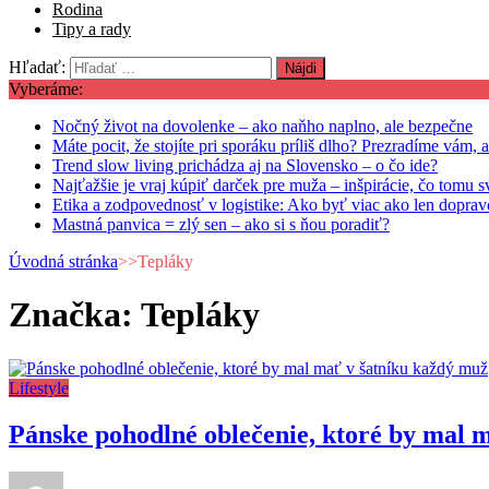
Rodina
Tipy a rady
Hľadať:
Vyberáme:
Nočný život na dovolenke – ako naňho naplno, ale bezpečne
Máte pocit, že stojíte pri sporáku príliš dlho? Prezradíme vám, 
Trend slow living prichádza aj na Slovensko – o čo ide?
Najťažšie je vraj kúpiť darček pre muža – inšpirácie, čo tomu
Etika a zodpovednosť v logistike: Ako byť viac ako len dopra
Mastná panvica = zlý sen – ako si s ňou poradiť?
Úvodná stránka
>>
Tepláky
Značka: Tepláky
Lifestyle
Pánske pohodlné oblečenie, ktoré by mal 