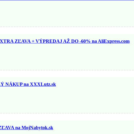
TRA ZĽAVA + VÝPREDAJ AŽ DO -60% na AliExpress.com
 NÁKUP na XXXLutz.sk
ĽAVA na MojNabytok.sk