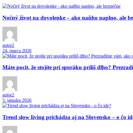
Nočný život na dovolenke – ako naňho naplno, ale b
autor2
24. marca 2026
Máte pocit, že stojíte pri sporáku príliš dlho? Prezra
autor2
5. januára 2026
Trend slow living prichádza aj na Slovensko – o čo id