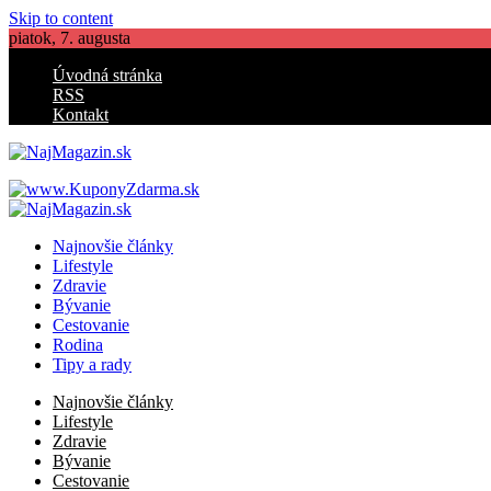
Skip to content
piatok, 7. augusta
Úvodná stránka
RSS
Kontakt
NajMagazin.sk
Lifestyle, zdravie, bývanie
NajMagazin.sk
Lifestyle, zdravie, bývanie
Najnovšie články
Lifestyle
Zdravie
Bývanie
Cestovanie
Rodina
Tipy a rady
Najnovšie články
Lifestyle
Zdravie
Bývanie
Cestovanie