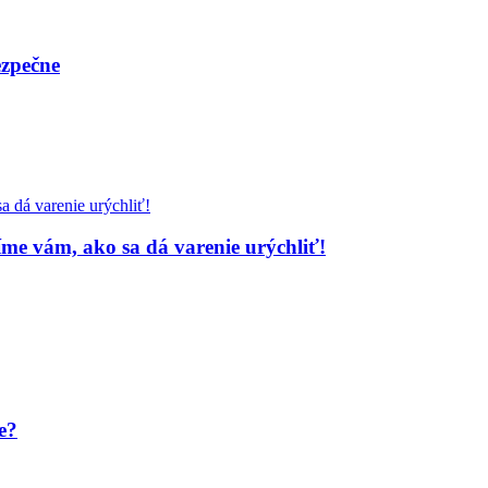
ezpečne
díme vám, ako sa dá varenie urýchliť!
e?