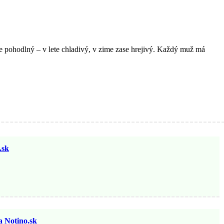
e pohodlný – v lete chladivý, v zime zase hrejivý. Každý muž má
sk
otino.sk