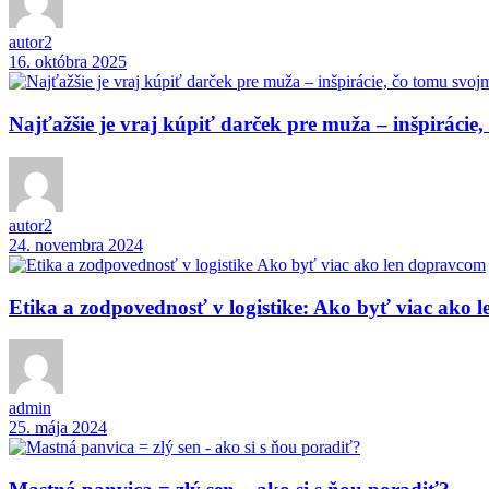
autor2
16. októbra 2025
Najťažšie je vraj kúpiť darček pre muža – inšpirácie
autor2
24. novembra 2024
Etika a zodpovednosť v logistike: Ako byť viac ako 
admin
25. mája 2024