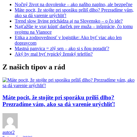
Nočný život na dovolenke – ako naňho naplno, ale bezpečne
Máte pocit, že stojíte pri sporáku príliš dlho? Prezradíme vám,
ako sa dá varenie urýchliť!
Trend slow living prichádza aj na Slovensko – o čo ide?
Najťažšie je vraj kúpiť darček pre muža – inšpirácie, čo tomu
svojmu na Vianoce
Etika a zodpovednosť v logistike: Ako byť viac ako len
dopravcom
Mastná panvica = zlý sen – ako si s ňou poradiť?
Aký by mal byť typický ženský telefón?
Z našich tipov a rád
Máte pocit, že stojíte pri sporáku príliš dlho?
Prezradíme vám, ako sa dá varenie urýchliť!
autor2