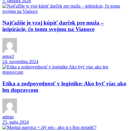
5. januára 2026
Najťažšie je vraj kúpiť darček pre muža –
inšpirácie, čo tomu svojmu na Vianoce
autor2
24. novembra 2024
Etika a zodpovednosť v logistike: Ako byť viac ako
len dopravcom
admin
25. mája 2024