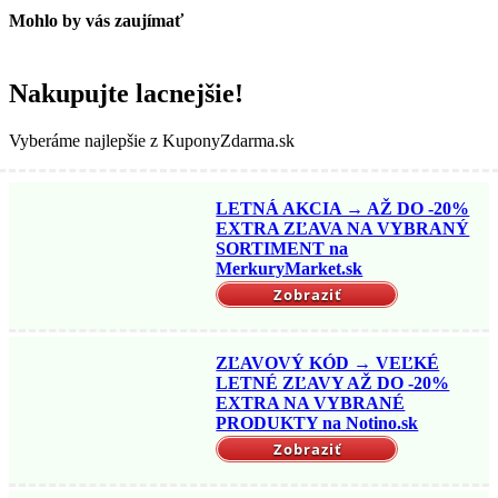
Mohlo by vás zaujímať
Nakupujte lacnejšie!
Tipy a rady
Vyberáme najlepšie z KuponyZdarma.sk
Najťažšie je vraj kúpiť darček pre muža –
inšpirácie, čo tomu svojmu na Vianoce
LETNÁ AKCIA → AŽ DO -20%
Cestovanie
Lifestyle
Rodina
Tipy a rady
EXTRA ZĽAVA NA VYBRANÝ
SORTIMENT na
Ako na dovolenku s bábätkom? Bez plánovania to
MerkuryMarket.sk
nepôjde
Zobraziť
Tipy
a rady
ZĽAVOVÝ KÓD → VEĽKÉ
LETNÉ ZĽAVY AŽ DO -20%
Ako sa zorientovať v ponuke tonerov a vybrať ten
EXTRA NA VYBRANÉ
správny?
PRODUKTY na Notino.sk
Zobraziť
Cestovanie
Lifestyle
Tipy a rady