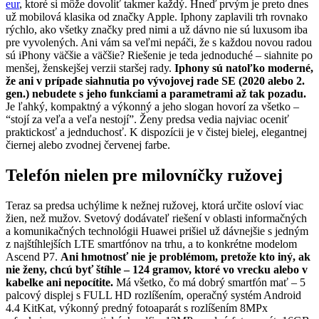
eur
, ktoré si môže dovoliť takmer každý. Hneď prvým je preto dnes
už mobilová klasika od značky Apple. Iphony zaplavili trh rovnako
rýchlo, ako všetky značky pred nimi a už dávno nie sú luxusom iba
pre vyvolených. Ani vám sa veľmi nepáči, že s každou novou radou
sú iPhony väčšie a väčšie? Riešenie je teda jednoduché – siahnite po
menšej, ženskejšej verzii staršej rady.
Iphony sú natoľko moderné,
že ani v prípade siahnutia po vývojovej rade SE (2020 alebo 2.
gen.) nebudete s jeho funkciami a parametrami až tak pozadu.
Je ľahký, kompaktný a výkonný a jeho slogan hovorí za všetko –
“stojí za veľa a veľa nestojí”. Ženy predsa vedia najviac oceniť
praktickosť a jednduchosť. K dispozícii je v čistej bielej, elegantnej
čiernej alebo zvodnej červenej farbe.
Telefón nielen pre milovníčky ružovej
Teraz sa predsa uchýlime k nežnej ružovej, ktorá určite osloví viac
žien, než mužov. Svetový dodávateľ riešení v oblasti informačných
a komunikačných technológii Huawei prišiel už dávnejšie s jedným
z najštíhlejších LTE smartfónov na trhu, a to konkrétne modelom
Ascend P7.
Ani hmotnosť nie je problémom, pretože kto iný, ak
nie ženy, chcú byť štíhle – 124 gramov, ktoré vo vrecku alebo v
kabelke ani nepocítite.
Má všetko, čo má dobrý smartfón mať – 5
palcový displej s FULL HD rozlíšením, operačný systém Android
4.4 KitKat, výkonný predný fotoaparát s rozlíšením 8MPx