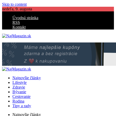
Skip to content
nedeľa, 9. augusta
Úvodná stránka
RSS
Kontakt
NajMagazin.sk
Lifestyle, zdravie, bývanie
NajMagazin.sk
Lifestyle, zdravie, bývanie
Najnovšie články
Lifestyle
Zdravie
Bývanie
Cestovanie
Rodina
Tipy a rady
Najnovšie články