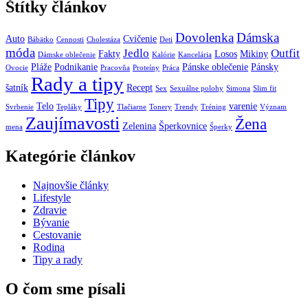
Štítky článkov
Dovolenka
Dámska
Auto
Cvičenie
Bábätko
Cennosti
Cholestáza
Deti
móda
Jedlo
Outfit
Fakty
Losos
Mikiny
Dámske oblečenie
Kalórie
Kancelária
Pláže
Podnikanie
Pánske oblečenie
Pánsky
Ovocie
Pracovňa
Proteíny
Práca
Rady a tipy
šatník
Recept
Sex
Sexuálne polohy
Simona
Slim fit
Tipy
Telo
varenie
Svrbenie
Tepláky
Tlačiarne
Tonery
Trendy
Tréning
Význam
Zaujímavosti
Žena
Zelenina
Šperkovnice
mena
Šperky
Kategórie článkov
Najnovšie články
Lifestyle
Zdravie
Bývanie
Cestovanie
Rodina
Tipy a rady
O čom sme písali