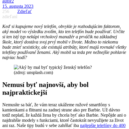
autor2
15. augusta 2023
256
Zdieľať
zdieľaní
Keď si kupujeme nový telefón, obvykle je rozhodujúcim faktorom,
aký model vo výsledku zvolím, kto ten telefón bude používať. Určite
si ten istý typ nekúpi vrcholový manažér a prváčik na základnej
škole, ktorý dostáva svoj prvý mobil v živote. Možno to niekomu
bude znieť sexisticky, ale existujú atribúty, ktoré majú rovnaké všetky
telefóny používané ženami. Aký mobil sa teda pre nežnejšie pohlavie
najviac hodí?
(zdroj: unsplash.com)
Nemusí byť najnovší, aby bol
najpraktickejší
Nemusíte sa báť, že vám teraz ukážeme ružové smartfóny s
kamienkami a flitrami na zadnej strane ako pre Barbie. Už dávno
totiž neplatí, že každá žena by chcela byť ako Barbie. Nepôjde ani o
najdrahšie modely s funkciami, ktoré častokrát nevyužijete za život
ani raz. Naše tipy budú v sebe zahŕňať iba
najlepšie telefóny do 400