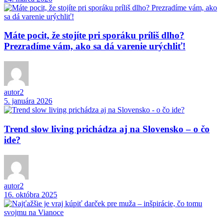
Máte pocit, že stojíte pri sporáku príliš dlho?
Prezradíme vám, ako sa dá varenie urýchliť!
autor2
5. januára 2026
Trend slow living prichádza aj na Slovensko – o čo
ide?
autor2
16. októbra 2025