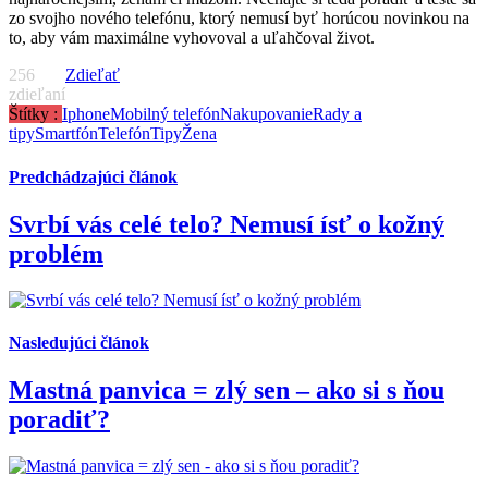
zo svojho nového telefónu, ktorý nemusí byť horúcou novinkou na
to, aby vám maximálne vyhovoval a uľahčoval život.
256
Zdieľať
zdieľaní
Štítky :
Iphone
Mobilný telefón
Nakupovanie
Rady a
tipy
Smartfón
Telefón
Tipy
Žena
Predchádzajúci článok
Svrbí vás celé telo? Nemusí ísť o kožný
problém
Nasledujúci článok
Mastná panvica = zlý sen – ako si s ňou
poradiť?