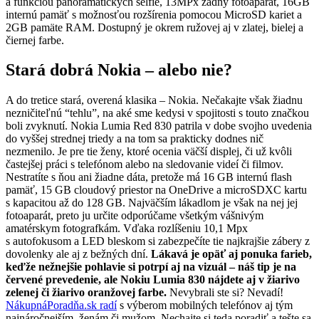
a funkciou panoramatických selfie, 13MPx zadný fotoaparát, 16GB
internú pamäť s možnosťou rozšírenia pomocou MicroSD kariet a
2GB pamäte RAM. Dostupný je okrem ružovej aj v zlatej, bielej a
čiernej farbe.
Stará dobrá Nokia – alebo nie?
A do tretice stará, overená klasika – Nokia. Nečakajte však žiadnu
nezničiteľnú “tehlu”, na aké sme kedysi v spojitosti s touto značkou
boli zvyknutí. Nokia Lumia Red 830 patrila v dobe svojho uvedenia
do vyššej strednej triedy a na tom sa prakticky dodnes nič
nezmenilo. Je pre tie ženy, ktoré ocenia väčší displej, či už kvôli
častejšej práci s telefónom alebo na sledovanie videí či filmov.
Nestratíte s ňou ani žiadne dáta, pretože má 16 GB internú flash
pamäť, 15 GB cloudový priestor na OneDrive a microSDXC kartu
s kapacitou až do 128 GB. Najväčším lákadlom je však na nej jej
fotoaparát, preto ju určite odporúčame všetkým vášnivým
amatérskym fotografkám. Vďaka rozlíšeniu 10,1 Mpx
s autofokusom a LED bleskom si zabezpečíte tie najkrajšie zábery z
dovolenky ale aj z bežných dní.
Lákavá je opäť aj ponuka farieb,
keďže nežnejšie pohlavie si potrpí aj na vizuál – náš tip je na
červené prevedenie, ale Nokiu Lumia 830 nájdete aj v žiarivo
zelenej či žiarivo oranžovej farbe.
Nevybrali ste si? Nevadí!
NákupnáPoradňa.sk radí
s výberom mobilných telefónov aj tým
najnáročnejším, ženám či mužom. Nechajte si teda poradiť a tešte sa