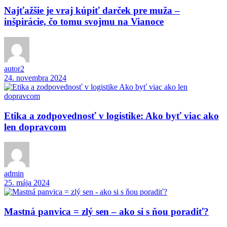
Najťažšie je vraj kúpiť darček pre muža –
inšpirácie, čo tomu svojmu na Vianoce
autor2
24. novembra 2024
Etika a zodpovednosť v logistike: Ako byť viac ako
len dopravcom
admin
25. mája 2024
Mastná panvica = zlý sen – ako si s ňou poradiť?