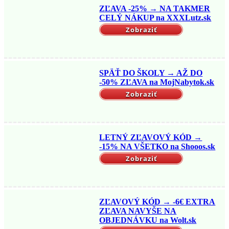
5 najkrajších pláží na svete, na ktorých nestretnete
ZĽAVA -25% → NA TAKMER
ani živú dušu
CELÝ NÁKUP na XXXLutz.sk
Zobraziť
Lifestyle
Tipy a rady
Trendy v podnikaní? 3 rýchle tipy na nové
podnikanie
SPÄŤ DO ŠKOLY → AŽ DO
-50% ZĽAVA na MojNabytok.sk
Zobraziť
LETNÝ ZĽAVOVÝ KÓD →
-15% NA VŠETKO na Shooos.sk
Zobraziť
ZĽAVOVÝ KÓD → -6€ EXTRA
ZĽAVA NAVYŠE NA
OBJEDNÁVKU na Wolt.sk