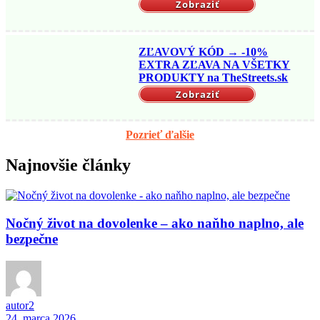
Zobraziť
ZĽAVOVÝ KÓD → -10%
EXTRA ZĽAVA NA VŠETKY
PRODUKTY na TheStreets.sk
Zobraziť
Pozrieť ďalšie
Najnovšie články
Nočný život na dovolenke – ako naňho naplno, ale
bezpečne
autor2
24. marca 2026